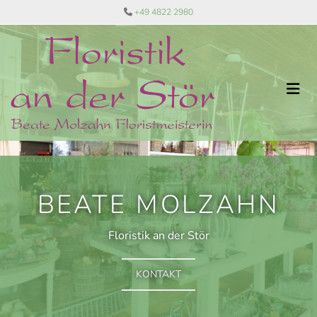
Zum Inhalt springen
+49 4822 2980

MOLZAHN
BEATE 
n der Stör
Floristik a
AKT
KONT