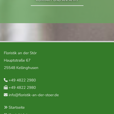
Floristik an der Stör
Hauptstraße 67
25548 Kellinghusen
+49 4822 2980

+49 4822 2980

info@floristik-an-der-stoer.de

Startseite
