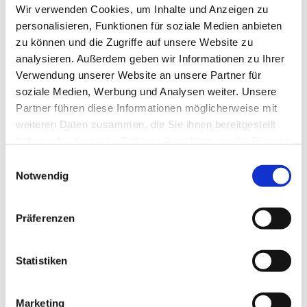
Wir verwenden Cookies, um Inhalte und Anzeigen zu
personalisieren, Funktionen für soziale Medien anbieten
zu können und die Zugriffe auf unsere Website zu
analysieren. Außerdem geben wir Informationen zu Ihrer
Trauerfloristik
Verwendung unserer Website an unsere Partner für
soziale Medien, Werbung und Analysen weiter. Unsere
Partner führen diese Informationen möglicherweise mit
weiteren Daten zusammen, die Sie ihnen bereitgestellt
WEITER LESEN ...
haben oder die sie im Rahmen Ihrer Nutzung der Dienste
gesammelt haben.
Einwilligungsauswahl
Notwendig
Präferenzen
Statistiken
Marketing