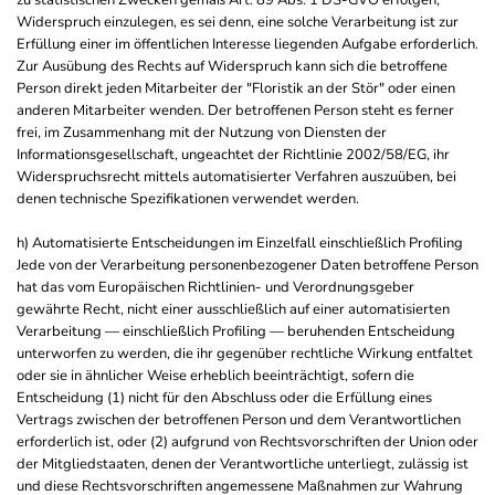
zu statistischen Zwecken gemäß Art. 89 Abs. 1 DS-GVO erfolgen,
Widerspruch einzulegen, es sei denn, eine solche Verarbeitung ist zur
Erfüllung einer im öffentlichen Interesse liegenden Aufgabe erforderlich.
Zur Ausübung des Rechts auf Widerspruch kann sich die betroffene
Person direkt jeden Mitarbeiter der "Floristik an der Stör" oder einen
anderen Mitarbeiter wenden. Der betroffenen Person steht es ferner
frei, im Zusammenhang mit der Nutzung von Diensten der
Informationsgesellschaft, ungeachtet der Richtlinie 2002/58/EG, ihr
Widerspruchsrecht mittels automatisierter Verfahren auszuüben, bei
denen technische Spezifikationen verwendet werden.
h) Automatisierte Entscheidungen im Einzelfall einschließlich Profiling
Jede von der Verarbeitung personenbezogener Daten betroffene Person
hat das vom Europäischen Richtlinien- und Verordnungsgeber
gewährte Recht, nicht einer ausschließlich auf einer automatisierten
Verarbeitung — einschließlich Profiling — beruhenden Entscheidung
unterworfen zu werden, die ihr gegenüber rechtliche Wirkung entfaltet
oder sie in ähnlicher Weise erheblich beeinträchtigt, sofern die
Entscheidung (1) nicht für den Abschluss oder die Erfüllung eines
Vertrags zwischen der betroffenen Person und dem Verantwortlichen
erforderlich ist, oder (2) aufgrund von Rechtsvorschriften der Union oder
der Mitgliedstaaten, denen der Verantwortliche unterliegt, zulässig ist
und diese Rechtsvorschriften angemessene Maßnahmen zur Wahrung