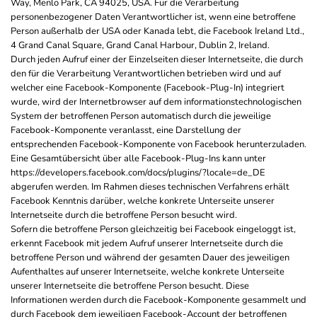
Way, Menlo Park, CA 94025, USA. Für die Verarbeitung
personenbezogener Daten Verantwortlicher ist, wenn eine betroffene
Person außerhalb der USA oder Kanada lebt, die Facebook Ireland Ltd.,
4 Grand Canal Square, Grand Canal Harbour, Dublin 2, Ireland.
Durch jeden Aufruf einer der Einzelseiten dieser Internetseite, die durch
den für die Verarbeitung Verantwortlichen betrieben wird und auf
welcher eine Facebook-Komponente (Facebook-Plug-In) integriert
wurde, wird der Internetbrowser auf dem informationstechnologischen
System der betroffenen Person automatisch durch die jeweilige
Facebook-Komponente veranlasst, eine Darstellung der
entsprechenden Facebook-Komponente von Facebook herunterzuladen.
Eine Gesamtübersicht über alle Facebook-Plug-Ins kann unter
https://developers.facebook.com/docs/plugins/?locale=de_DE
abgerufen werden. Im Rahmen dieses technischen Verfahrens erhält
Facebook Kenntnis darüber, welche konkrete Unterseite unserer
Internetseite durch die betroffene Person besucht wird.
Sofern die betroffene Person gleichzeitig bei Facebook eingeloggt ist,
erkennt Facebook mit jedem Aufruf unserer Internetseite durch die
betroffene Person und während der gesamten Dauer des jeweiligen
Aufenthaltes auf unserer Internetseite, welche konkrete Unterseite
unserer Internetseite die betroffene Person besucht. Diese
Informationen werden durch die Facebook-Komponente gesammelt und
durch Facebook dem jeweiligen Facebook-Account der betroffenen